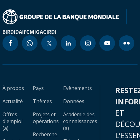
BIRD
IDA
IFC
MIGA
CIRDI
À propos
Pays
Évènements
RESTE
INFO
Actualité
Thèmes
Données
ET
Offres
Projets et
Académie des
d'emploi
opérations
connaissances
DÉCOU
(a)
(a)
L’ESSE
Recherche