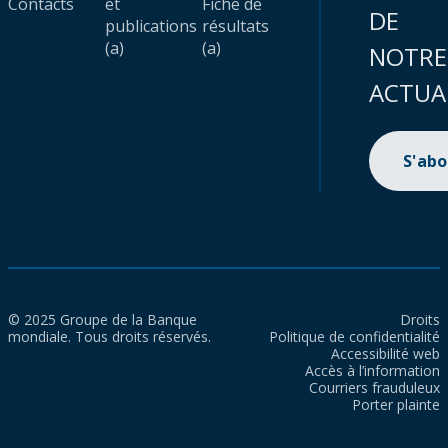
Contacts
et
Fiche de
DE
publications
résultats
(a)
(a)
NOTRE
ACTUA
S'ab
© 2025 Groupe de la Banque
Droits
mondiale. Tous droits réservés.
Politique de confidentialité
Accessibilité web
Accès à l’information
Courriers frauduleux
Porter plainte