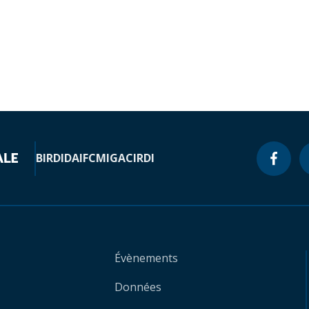
BIRD
IDA
IFC
MIGA
CIRDI
Évènements
Données