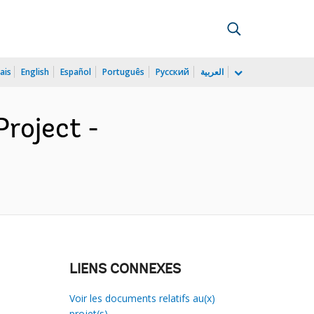
ais
English
Español
Português
Русский
العربية
roject -
LIENS CONNEXES
Voir les documents relatifs au(x)
projet(s)