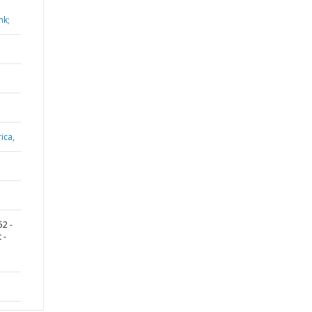
nk;
ica,
2 -
 -