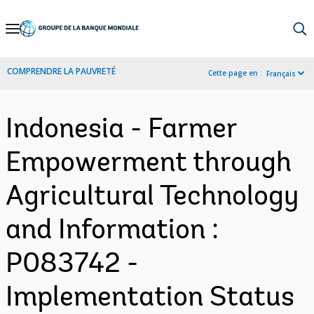
Skip
to
Main
COMPRENDRE LA PAUVRETÉ
Cette page en :
Français
Navigation
Indonesia - Farmer
Empowerment through
Agricultural Technology
and Information :
P083742 -
Implementation Status