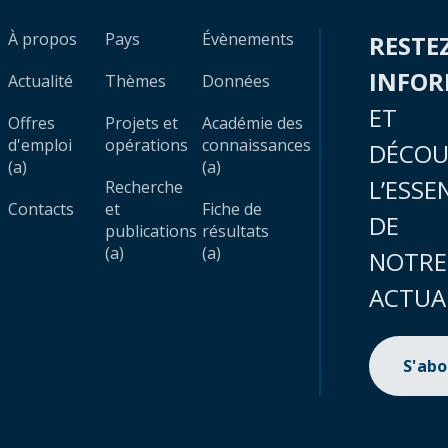
À propos
Pays
Évènements
RESTE
INFO
Actualité
Thèmes
Données
ET
Offres
Projets et
Académie des
d'emploi
opérations
connaissances
DÉCOU
(a)
(a)
L’ESSE
Recherche
Contacts
et
Fiche de
DE
publications
résultats
(a)
(a)
NOTRE
ACTUA
S'ab