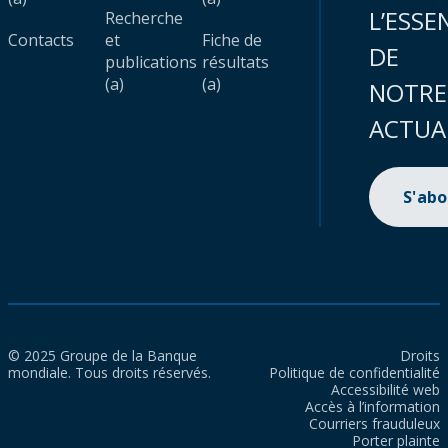
L’ESSE
Recherche
Contacts
et
Fiche de
DE
publications
résultats
(a)
(a)
NOTRE
ACTUA
S'ab
© 2025 Groupe de la Banque
Droits
mondiale. Tous droits réservés.
Politique de confidentialité
Accessibilité web
Accès à l’information
Courriers frauduleux
Porter plainte