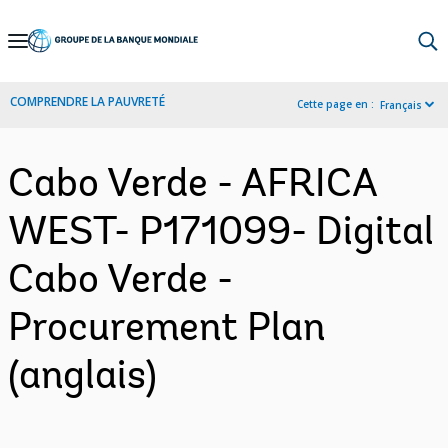
Skip
to
Main
COMPRENDRE LA PAUVRETÉ
Cette page en :
Français
Navigation
Cabo Verde - AFRICA
WEST- P171099- Digital
Cabo Verde -
Procurement Plan
(anglais)