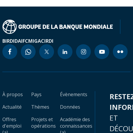
BIRD
IDA
IFC
MIGA
CIRDI
À propos
Pays
Évènements
RESTE
INFO
Actualité
Thèmes
Données
ET
Offres
Projets et
Académie des
d'emploi
opérations
connaissances
DÉCOU
(a)
(a)