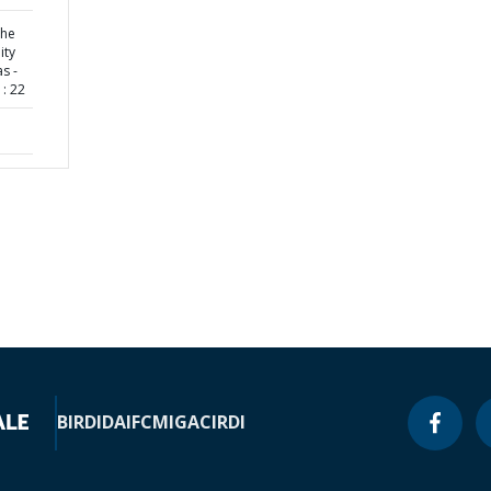
the
ity
s -
: 22
BIRD
IDA
IFC
MIGA
CIRDI