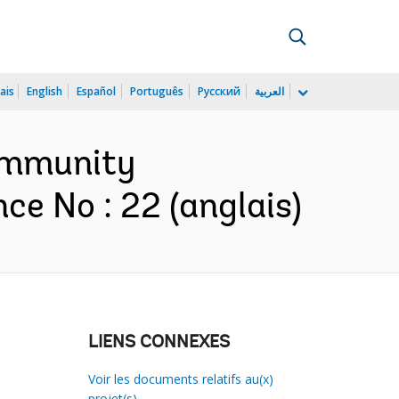
ais
English
Español
Português
Русский
العربية
Community
ce No : 22 (anglais)
LIENS CONNEXES
Voir les documents relatifs au(x)
projet(s)