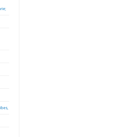
rie;
ïbes,