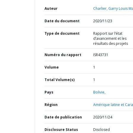
Auteur
Charlier, Garry Louis Ma
Date du document
2020/11/23
Type de document
Rapport sur l’état
d’avancement et les
résultats des projets
Numéro du rapport
ISR43731
Volume
1
Total Volume(s)
1
Pays
Bolivie,
Région
Amérique latine et Cara
Date de publication
2020/11/24
Disclosure Status
Disclosed