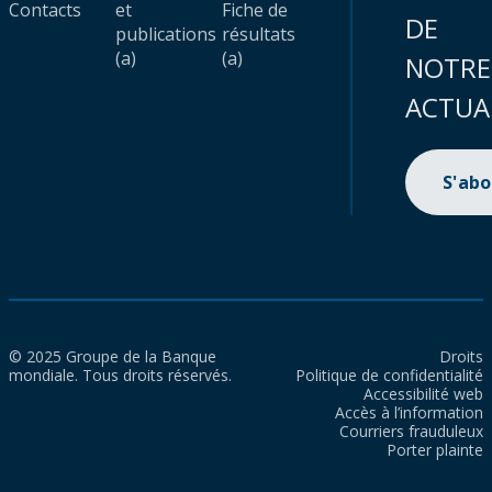
Contacts
et
Fiche de
DE
publications
résultats
(a)
(a)
NOTRE
ACTUA
S'ab
© 2025 Groupe de la Banque
Droits
mondiale. Tous droits réservés.
Politique de confidentialité
Accessibilité web
Accès à l’information
Courriers frauduleux
Porter plainte