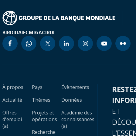
BIRD
IDA
IFC
MIGA
CIRDI
À propos
Pays
Évènements
RESTE
INFO
Actualité
Thèmes
Données
ET
Offres
Projets et
Académie des
d'emploi
opérations
connaissances
DÉCOU
(a)
(a)
L’ESSE
Recherche