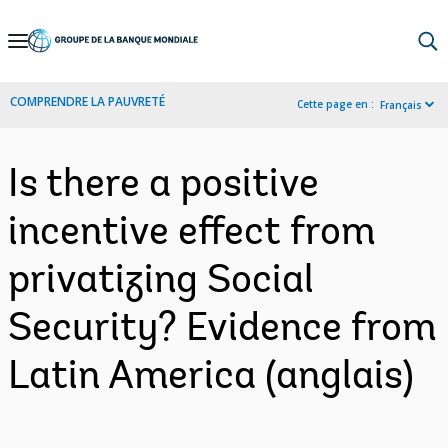
Skip
to
Main
COMPRENDRE LA PAUVRETÉ
Cette page en :
Français
Navigation
Is there a positive
incentive effect from
privatizing Social
Security? Evidence from
Latin America (anglais)