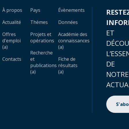
À propos
Pays
Évènements
RESTE
INFO
Actualité
Thèmes
Données
ET
Offres
Projets et
Académie des
d'emploi
opérations
connaissances
DÉCOU
(a)
(a)
L’ESSE
Recherche
Contacts
et
Fiche de
DE
publications
résultats
(a)
(a)
NOTRE
ACTUA
S'ab