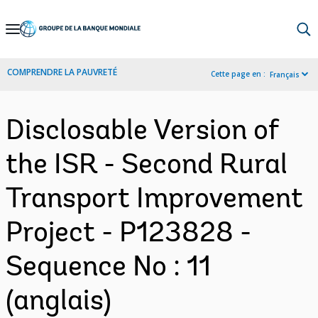
Skip
to
Main
COMPRENDRE LA PAUVRETÉ
Cette page en :
Français
Navigation
Disclosable Version of
the ISR - Second Rural
Transport Improvement
Project - P123828 -
Sequence No : 11
(anglais)