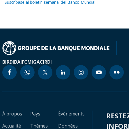
Suscríbase al boletín semanal del Banco Mundial
BIRD
IDA
IFC
MIGA
CIRDI
À propos
Pays
Évènements
RESTE
INFO
Actualité
Thèmes
Données