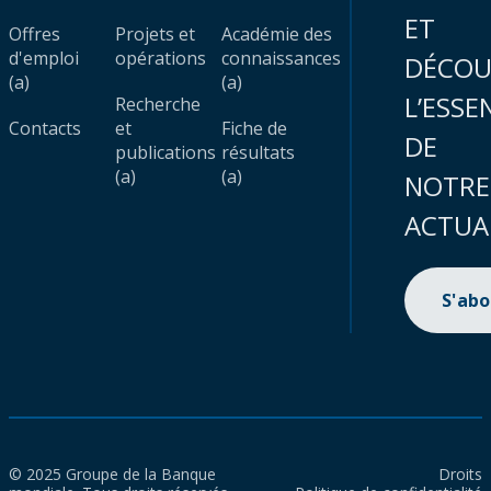
ET
Offres
Projets et
Académie des
d'emploi
opérations
connaissances
DÉCOU
(a)
(a)
L’ESSE
Recherche
Contacts
et
Fiche de
DE
publications
résultats
(a)
(a)
NOTRE
ACTUA
S'ab
© 2025 Groupe de la Banque
Droits