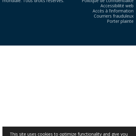
mondiale. Tous droits réservés.
Politique de confidentialité
Accessibilité web
Accès à l’information
Courriers frauduleux
Porter plainte
This site uses cookies to optimize functionality and give you