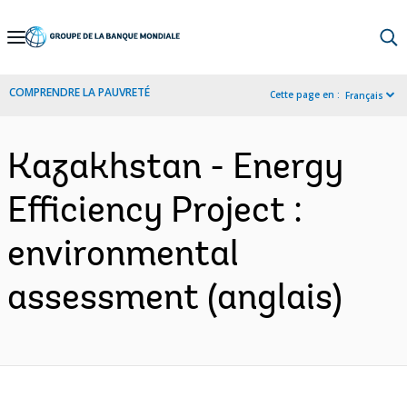
Skip
to
Main
COMPRENDRE LA PAUVRETÉ
Cette page en :
Français
Navigation
Kazakhstan - Energy
Efficiency Project :
environmental
assessment (anglais)