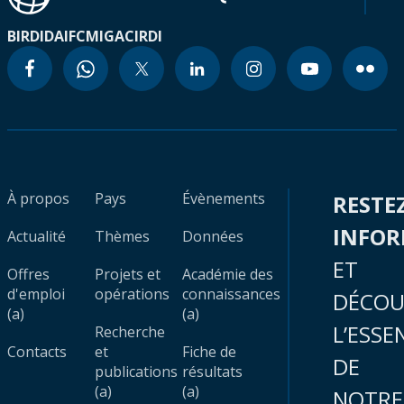
BIRD
IDA
IFC
MIGA
CIRDI
À propos
Pays
Évènements
RESTE
INFO
Actualité
Thèmes
Données
ET
Offres
Projets et
Académie des
d'emploi
opérations
connaissances
DÉCOU
(a)
(a)
L’ESSE
Recherche
Contacts
et
Fiche de
DE
publications
résultats
(a)
(a)
NOTRE