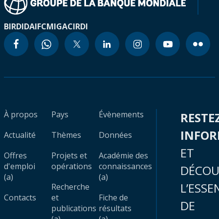
BIRD
IDA
IFC
MIGA
CIRDI
À propos
Pays
Évènements
RESTE
INFO
Actualité
Thèmes
Données
ET
Offres
Projets et
Académie des
d'emploi
opérations
connaissances
DÉCOU
(a)
(a)
L’ESSE
Recherche
Contacts
et
Fiche de
DE
publications
résultats