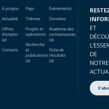
À propos
Pays
Évènements
RESTE
INFO
Actualité
Thèmes
Données
ET
Offres
Projets et
Académie des
d'emploi
opérations
connaissances
DÉCOU
(a)
(a)
L’ESSE
Recherche
Contacts
et
Fiche de
DE
publications
résultats
(a)
(a)
NOTRE
ACTUA
S'ab