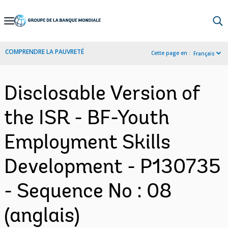
Skip
to
Main
COMPRENDRE LA PAUVRETÉ
Cette page en :
Français
Navigation
Disclosable Version of
the ISR - BF-Youth
Employment Skills
Development - P130735
- Sequence No : 08
(anglais)