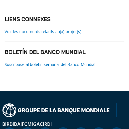
LIENS CONNEXES
Voir les documents relatifs au(x) projet(s)
BOLETÍN DEL BANCO MUNDIAL
Suscríbase al boletín semanal del Banco Mundial
BIRD
IDA
IFC
MIGA
CIRDI