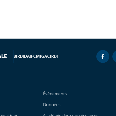
BIRD
IDA
IFC
MIGA
CIRDI
Évènements
Données
opérations
Académie des connaissances