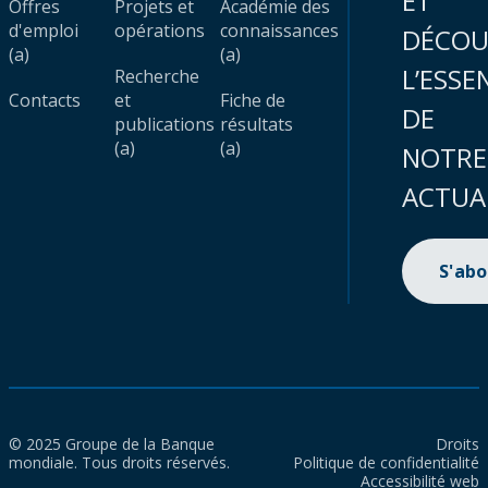
ET
Offres
Projets et
Académie des
d'emploi
opérations
connaissances
DÉCOU
(a)
(a)
L’ESSE
Recherche
Contacts
et
Fiche de
DE
publications
résultats
(a)
(a)
NOTRE
ACTUA
S'ab
© 2025 Groupe de la Banque
Droits
mondiale. Tous droits réservés.
Politique de confidentialité
Accessibilité web