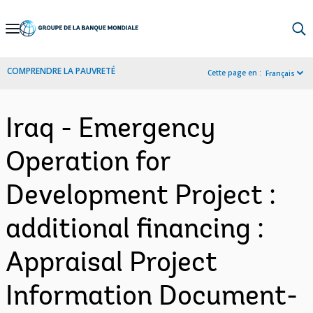
Skip
to
Main
COMPRENDRE LA PAUVRETÉ
Cette page en :
Français
Navigation
Iraq - Emergency
Operation for
Development Project :
additional financing :
Appraisal Project
Information Document-