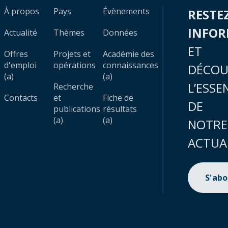
À propos
Pays
Évènements
RESTE
INFO
Actualité
Thèmes
Données
ET
Offres
Projets et
Académie des
d'emploi
opérations
connaissances
DÉCOU
(a)
(a)
L’ESSE
Recherche
Contacts
et
Fiche de
DE
publications
résultats
(a)
(a)
NOTRE
ACTUA
S'ab