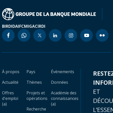
BIRD
IDA
IFC
MIGA
CIRDI
À propos
Pays
Évènements
RESTE
INFO
Actualité
Thèmes
Données
ET
Offres
Projets et
Académie des
d'emploi
opérations
connaissances
DÉCOU
(a)
(a)
L’ESSE
Recherche