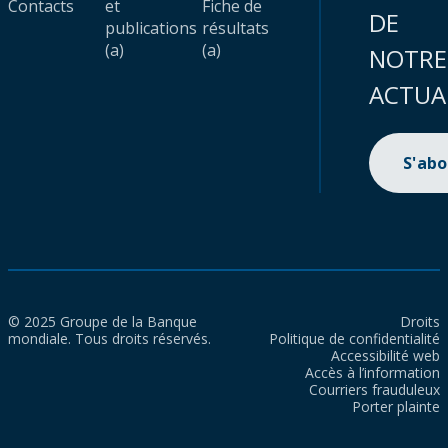
Contacts
et
Fiche de
DE
publications
résultats
(a)
(a)
NOTRE
ACTUA
S'ab
© 2025 Groupe de la Banque
Droits
mondiale. Tous droits réservés.
Politique de confidentialité
Accessibilité web
Accès à l’information
Courriers frauduleux
Porter plainte