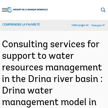
Skip
to
Main
COMPRENDRE LA PAUVRETÉ
Cette page en :
Français
Navigation
Consulting services for
support to water
resources management
in the Drina river basin :
Drina water
management model in