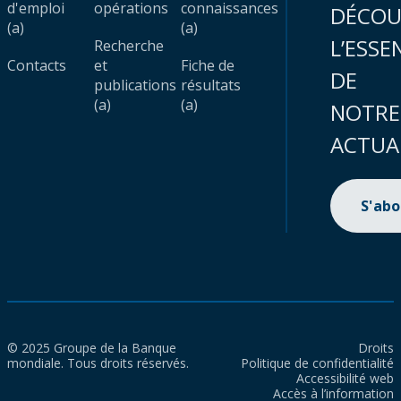
d'emploi
opérations
connaissances
DÉCOU
(a)
(a)
L’ESSE
Recherche
Contacts
et
Fiche de
DE
publications
résultats
(a)
(a)
NOTRE
ACTUA
S'ab
© 2025 Groupe de la Banque
Droits
mondiale. Tous droits réservés.
Politique de confidentialité
Accessibilité web
Accès à l’information