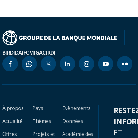
BIRD
IDA
IFC
MIGA
CIRDI
À propos
Pays
Évènements
RESTE
INFO
Actualité
Thèmes
Données
ET
Offres
Projets et
Académie des