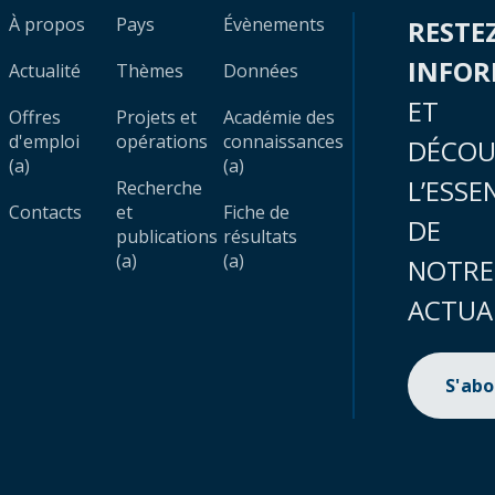
À propos
Pays
Évènements
RESTE
INFO
Actualité
Thèmes
Données
ET
Offres
Projets et
Académie des
d'emploi
opérations
connaissances
DÉCOU
(a)
(a)
L’ESSE
Recherche
Contacts
et
Fiche de
DE
publications
résultats
(a)
(a)
NOTRE
ACTUA
S'ab