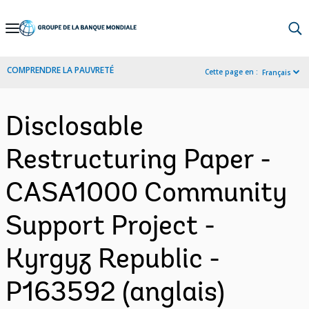
Skip
to
Main
COMPRENDRE LA PAUVRETÉ
Cette page en :
Français
Navigation
Disclosable
Restructuring Paper -
CASA1000 Community
Support Project -
Kyrgyz Republic -
P163592 (anglais)