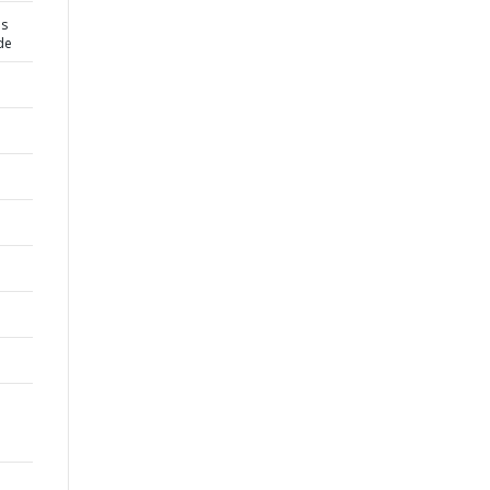
es
de