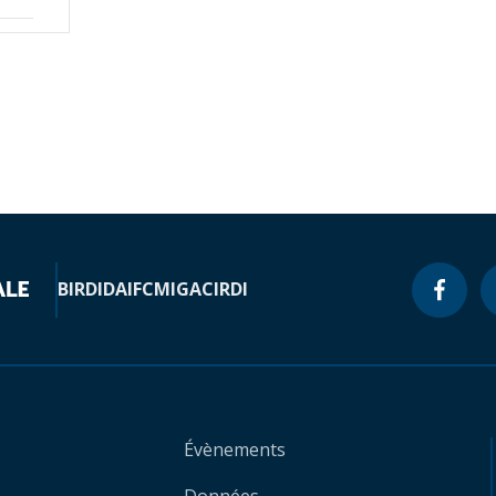
BIRD
IDA
IFC
MIGA
CIRDI
Évènements