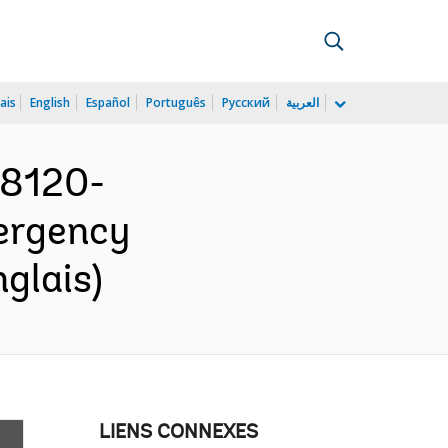
ais
English
Español
Português
Русский
العربية
68120-
ergency
glais)
LIENS CONNEXES