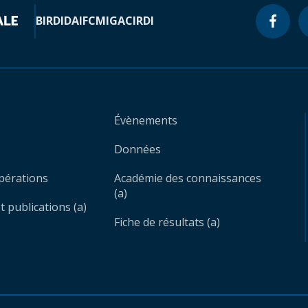
BIRD
IDA
IFC
MIGA
CIRDI
Évènements
Données
opérations
Académie des connaissances
(a)
 publications (a)
Fiche de résultats (a)