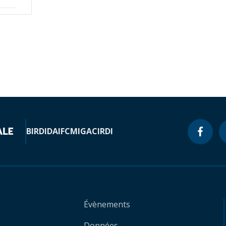
BIRD
IDA
IFC
MIGA
CIRDI
Évènements
Données