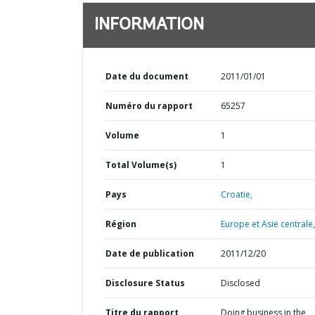
INFORMATION
Date du document
2011/01/01
Numéro du rapport
65257
Volume
1
Total Volume(s)
1
Pays
Croatie,
Région
Europe et Asie centrale,
Date de publication
2011/12/20
Disclosure Status
Disclosed
Titre du rapport
Doing business in the