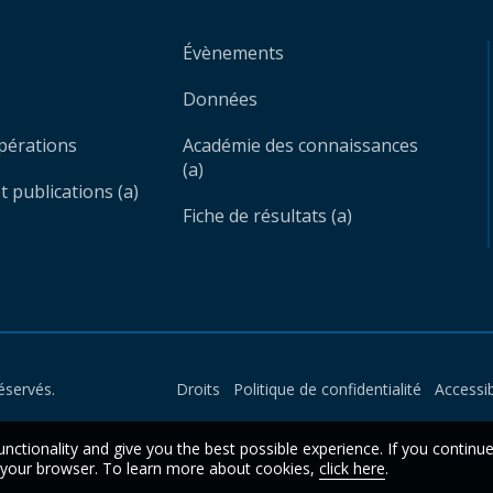
Évènements
Données
opérations
Académie des connaissances
(a)
 publications (a)
Fiche de résultats (a)
éservés.
Droits
Politique de confidentialité
Accessib
unctionality and give you the best possible experience. If you continu
n your browser. To learn more about cookies,
click here
.