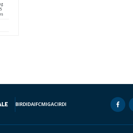
ng
25
es
BIRD
IDA
IFC
MIGA
CIRDI