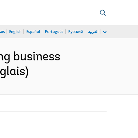
ais
English
Español
Português
Русский
العربية
ng business
glais)