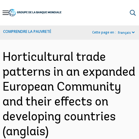
Skip
to
Main
COMPRENDRE LA PAUVRETÉ
Cette page en :
Français
Navigation
Horticultural trade
patterns in an expanded
European Community
and their effects on
developing countries
(anglais)