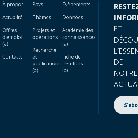
À propos
Pays
Évènements
RESTE
INFO
Actualité
Thèmes
Données
ET
Offres
Projets et
Académie des
d'emploi
opérations
connaissances
DÉCOU
(a)
(a)
L’ESSE
Recherche
Contacts
et
Fiche de
DE
publications
résultats
(a)
(a)
NOTRE
ACTUA
S'ab