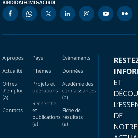
BIRD
IDA
IFC
MIGA
CIRDI
À propos
Pays
Évènements
RESTE
INFO
Actualité
Thèmes
Données
ET
Offres
Projets et
Académie des
d'emploi
opérations
connaissances
DÉCOU
(a)
(a)
L’ESSE
Recherche
Contacts
et
Fiche de
DE
publications
résultats
(a)
(a)
NOTRE
ACTUA