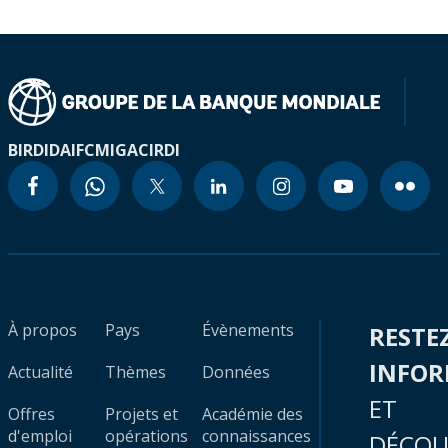
BIRD
IDA
IFC
MIGA
CIRDI
À propos
Pays
Évènements
RESTE
INFO
Actualité
Thèmes
Données
ET
Offres
Projets et
Académie des
d'emploi
opérations
connaissances
DÉCOU