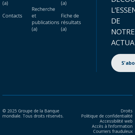
(a)
(a)
L’ESSE
Recherche
Contacts
et
Fiche de
DE
publications
résultats
(a)
(a)
NOTRE
ACTUA
S'ab
© 2025 Groupe de la Banque
Droits
mondiale. Tous droits réservés.
Politique de confidentialité
Accessibilité web
Accès à l’information
Courriers frauduleux