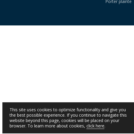
Porter plainte
This site uses cookies to optimize functionality and give you
the best possible experience. If you continue to navigate this
website beyond this page, cookies will be placed on your
browser. To learn more about cookies,
click here
.