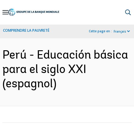
Skip
to
Main
COMPRENDRE LA PAUVRETÉ
Cette page en :
Français
Navigation
Perú - Educación básica
para el siglo XXI
(espagnol)