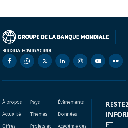
BIRD
IDA
IFC
MIGA
CIRDI
À propos
Pays
Évènements
RESTE
INFO
Actualité
Thèmes
Données
ET
Offres
Projets et
Académie des