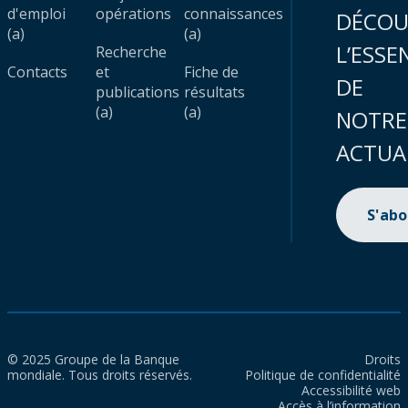
d'emploi
opérations
connaissances
DÉCOU
(a)
(a)
L’ESSE
Recherche
Contacts
et
Fiche de
DE
publications
résultats
(a)
(a)
NOTRE
ACTUA
S'ab
© 2025 Groupe de la Banque
Droits
mondiale. Tous droits réservés.
Politique de confidentialité
Accessibilité web
Accès à l’information