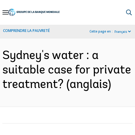
Skip
to
Main
COMPRENDRE LA PAUVRETÉ
Cette page en :
Français
Navigation
Sydney's water : a
suitable case for private
treatment? (anglais)