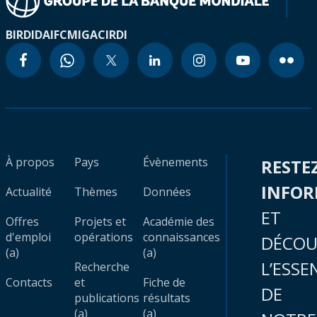
BIRD
IDA
IFC
MIGA
CIRDI
À propos
Pays
Évènements
RESTE
INFO
Actualité
Thèmes
Données
ET
Offres
Projets et
Académie des
d'emploi
opérations
connaissances
DÉCOU
(a)
(a)
L’ESSE
Recherche
Contacts
et
Fiche de
DE
publications
résultats
(a)
(a)