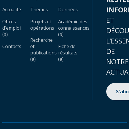
INFO
Actualité
Thèmes
Données
ET
Offres
Projets et
Académie des
d'emploi
opérations
connaissances
DÉCOU
(a)
(a)
L’ESSE
Recherche
Contacts
et
Fiche de
DE
publications
résultats
(a)
(a)
NOTRE
ACTUA
S'ab