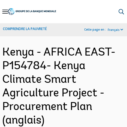
Skip
to
Main
COMPRENDRE LA PAUVRETÉ
Cette page en :
Français
Navigation
Kenya - AFRICA EAST-
P154784- Kenya
Climate Smart
Agriculture Project -
Procurement Plan
(anglais)