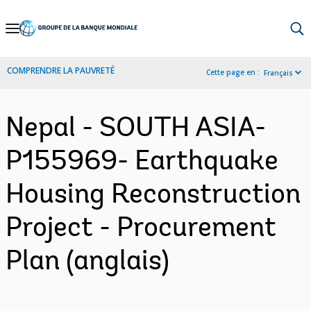
Skip
to
Main
COMPRENDRE LA PAUVRETÉ
Cette page en :
Français
Navigation
Nepal - SOUTH ASIA-
P155969- Earthquake
Housing Reconstruction
Project - Procurement
Plan (anglais)