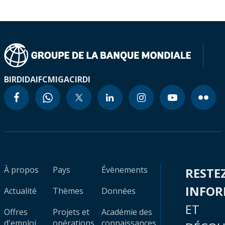
BIRD
IDA
IFC
MIGA
CIRDI
À propos
Pays
Évènements
RESTE
INFO
Actualité
Thèmes
Données
ET
Offres
Projets et
Académie des
d'emploi
opérations
connaissances