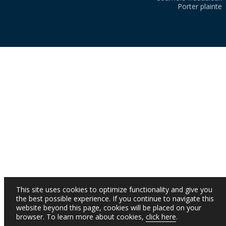
Porter plainte
This site uses cookies to optimize functionality and give you
the best possible experience. If you continue to navigate this
website beyond this page, cookies will be placed on your
browser. To learn more about cookies,
click here
.