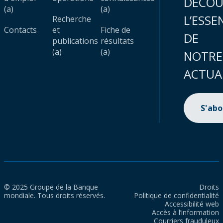
DÉCOU
(a)
(a)
L’ESSE
Recherche
Contacts
et
Fiche de
DE
publications
résultats
(a)
(a)
NOTRE
ACTUA
S'ab
© 2025 Groupe de la Banque
Droits
mondiale. Tous droits réservés.
Politique de confidentialité
Accessibilité web
Accès à l’information
Courriers frauduleux