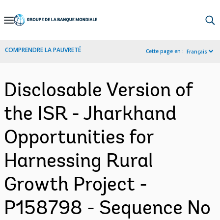
Skip
to
Main
COMPRENDRE LA PAUVRETÉ
Cette page en :
Français
Navigation
Disclosable Version of
the ISR - Jharkhand
Opportunities for
Harnessing Rural
Growth Project -
P158798 - Sequence No