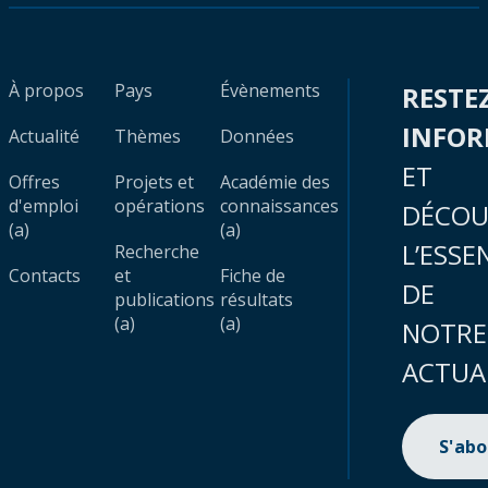
À propos
Pays
Évènements
RESTE
INFO
Actualité
Thèmes
Données
ET
Offres
Projets et
Académie des
d'emploi
opérations
connaissances
DÉCOU
(a)
(a)
L’ESSE
Recherche
Contacts
et
Fiche de
DE
publications
résultats
(a)
(a)
NOTRE
ACTUA
S'ab