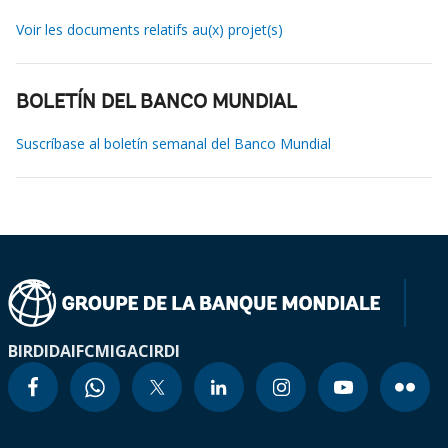
Voir les documents relatifs au(x) projet(s)
BOLETÍN DEL BANCO MUNDIAL
Suscríbase al boletín semanal del Banco Mundial
BIRD
IDA
IFC
MIGA
CIRDI