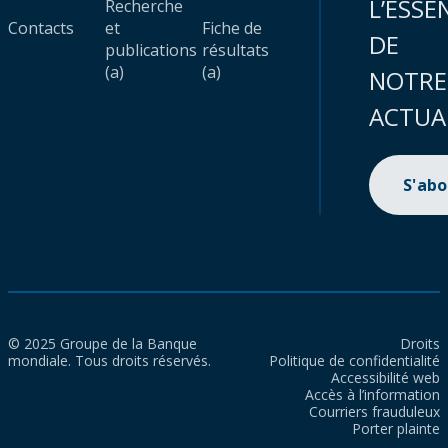
L’ESSE
Recherche
Contacts
et
Fiche de
DE
publications
résultats
(a)
(a)
NOTRE
ACTUA
S'ab
© 2025 Groupe de la Banque
Droits
mondiale. Tous droits réservés.
Politique de confidentialité
Accessibilité web
Accès à l’information
Courriers frauduleux
Porter plainte