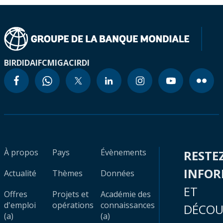
BIRD
IDA
IFC
MIGA
CIRDI
À propos
Pays
Évènements
RESTE
INFO
Actualité
Thèmes
Données
ET
Offres
Projets et
Académie des
d'emploi
opérations
connaissances
DÉCOU
(a)
(a)