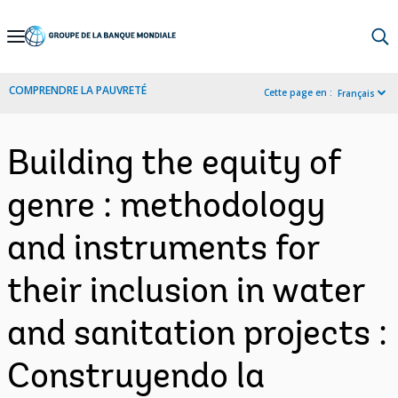
Skip
to
Main
COMPRENDRE LA PAUVRETÉ
Cette page en :
Français
Navigation
Building the equity of
genre : methodology
and instruments for
their inclusion in water
and sanitation projects :
Construyendo la