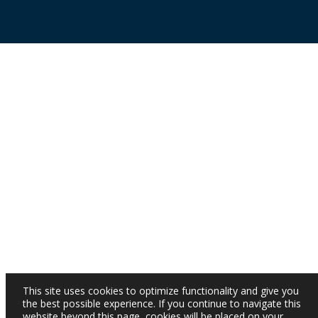
This site uses cookies to optimize functionality and give you
the best possible experience. If you continue to navigate this
website beyond this page, cookies will be placed on your