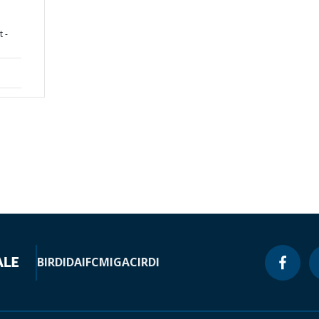
 -
BIRD
IDA
IFC
MIGA
CIRDI