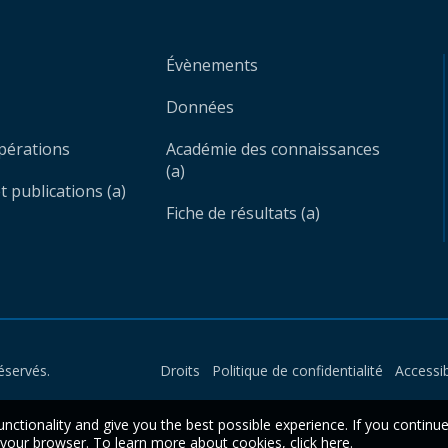
Évènements
Données
opérations
Académie des connaissances
(a)
 publications (a)
Fiche de résultats (a)
éservés.
Droits
Politique de confidentialité
Accessib
unctionality and give you the best possible experience. If you continu
n your browser. To learn more about cookies,
click here
.