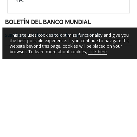
lentes.
BOLETÍN DEL BANCO MUNDIAL
Suscríbase al boletín semanal del Banco Mundial
This site uses cookies to optimize functionality and give you
the best possible experience. If you continue to navigate this
website beyond this page, cookies will be placed on your
browser. To learn more about cookies,
click here
.
BIRD
IDA
IFC
MIGA
CIRDI