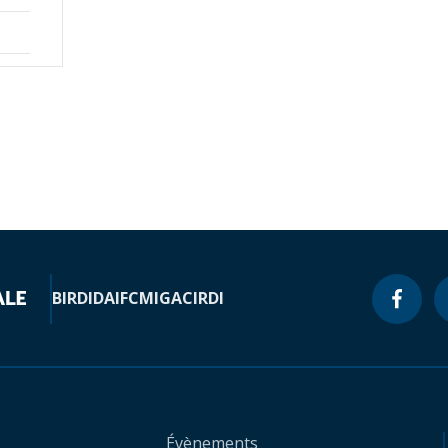
BIRD
IDA
IFC
MIGA
CIRDI
Évènements