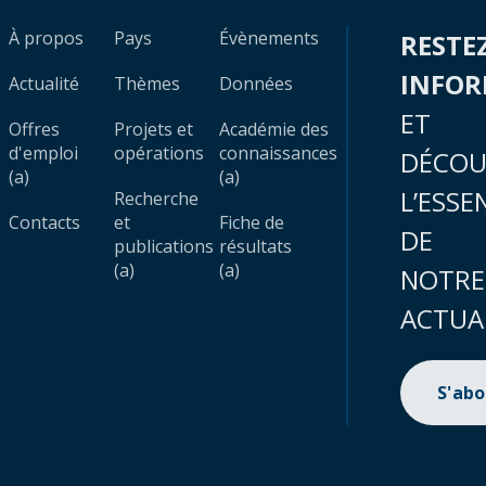
À propos
Pays
Évènements
RESTE
INFO
Actualité
Thèmes
Données
ET
Offres
Projets et
Académie des
d'emploi
opérations
connaissances
DÉCOU
(a)
(a)
L’ESSE
Recherche
Contacts
et
Fiche de
DE
publications
résultats
(a)
(a)
NOTRE
ACTUA
S'ab