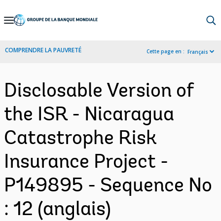
Skip
to
Main
COMPRENDRE LA PAUVRETÉ
Cette page en :
Français
Navigation
Disclosable Version of
the ISR - Nicaragua
Catastrophe Risk
Insurance Project -
P149895 - Sequence No
: 12 (anglais)