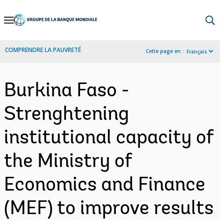
Skip
to
Main
COMPRENDRE LA PAUVRETÉ
Cette page en :
Français
Navigation
Burkina Faso -
Strenghtening
institutional capacity of
the Ministry of
Economics and Finance
(MEF) to improve results