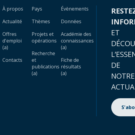
À propos
Pays
Évènements
RESTE
INFO
Actualité
Thèmes
Données
ET
Offres
Projets et
Académie des
d'emploi
opérations
connaissances
DÉCOU
(a)
(a)
L’ESSE
Recherche
Contacts
et
Fiche de
DE
publications
résultats
(a)
(a)
NOTRE
ACTUA
S'ab