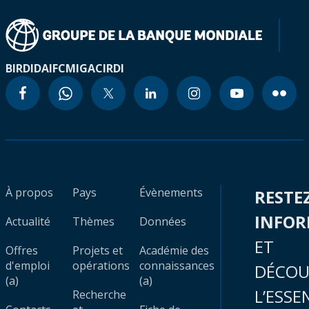
BIRD
IDA
IFC
MIGA
CIRDI
À propos
Pays
Évènements
RESTE
INFO
Actualité
Thèmes
Données
ET
Offres
Projets et
Académie des
d'emploi
opérations
connaissances
DÉCOU
(a)
(a)
L’ESSE
Recherche