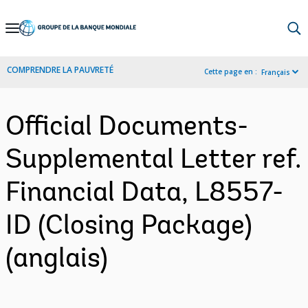
Skip
to
Main
COMPRENDRE LA PAUVRETÉ
Cette page en :
Français
Navigation
Official Documents-
Supplemental Letter ref.
Financial Data, L8557-
ID (Closing Package)
(anglais)