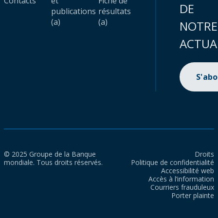
Contacts
et
Fiche de
DE
publications
résultats
(a)
(a)
NOTRE
ACTUA
S'ab
© 2025 Groupe de la Banque
Droits
mondiale. Tous droits réservés.
Politique de confidentialité
Accessibilité web
Accès à l’information
Courriers frauduleux
Porter plainte