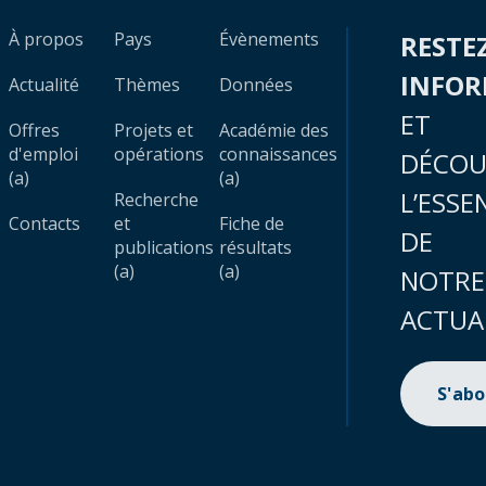
À propos
Pays
Évènements
RESTE
INFO
Actualité
Thèmes
Données
ET
Offres
Projets et
Académie des
d'emploi
opérations
connaissances
DÉCOU
(a)
(a)
L’ESSE
Recherche
Contacts
et
Fiche de
DE
publications
résultats
(a)
(a)
NOTRE
ACTUA
S'ab