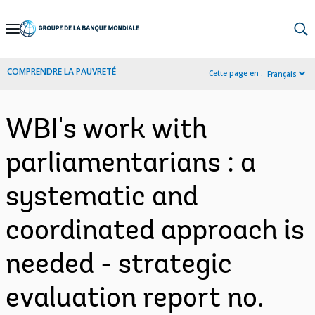
Skip
to
Main
COMPRENDRE LA PAUVRETÉ
Cette page en :
Français
Navigation
WBI's work with
parliamentarians : a
systematic and
coordinated approach is
needed - strategic
evaluation report no.