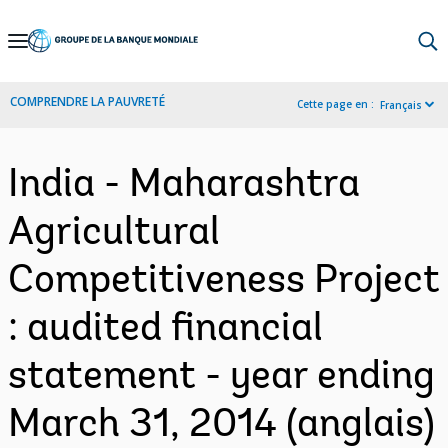
Skip
to
Main
COMPRENDRE LA PAUVRETÉ
Cette page en :
Français
Navigation
India - Maharashtra
Agricultural
Competitiveness Project
: audited financial
statement - year ending
March 31, 2014 (anglais)