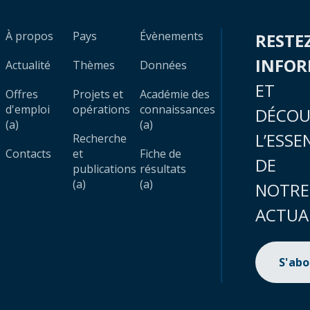
À propos
Pays
Évènements
RESTE
INFO
Actualité
Thèmes
Données
ET
Offres
Projets et
Académie des
d'emploi
opérations
connaissances
DÉCOU
(a)
(a)
L’ESSE
Recherche
Contacts
et
Fiche de
DE
publications
résultats
(a)
(a)
NOTRE
ACTUA
S'ab