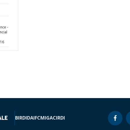
nce -
ncial
016
BIRD
IDA
IFC
MIGA
CIRDI