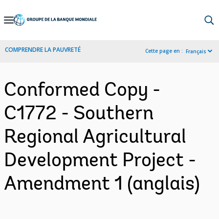
Skip
to
Main
COMPRENDRE LA PAUVRETÉ
Cette page en :
Français
Navigation
Conformed Copy -
C1772 - Southern
Regional Agricultural
Development Project -
Amendment 1 (anglais)