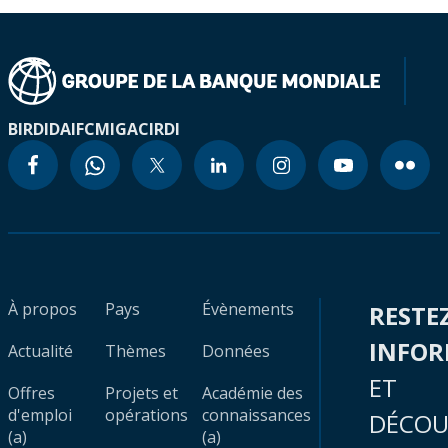
BIRD
IDA
IFC
MIGA
CIRDI
À propos
Pays
Évènements
RESTE
INFO
Actualité
Thèmes
Données
ET
Offres
Projets et
Académie des
d'emploi
opérations
connaissances
DÉCOU
(a)
(a)