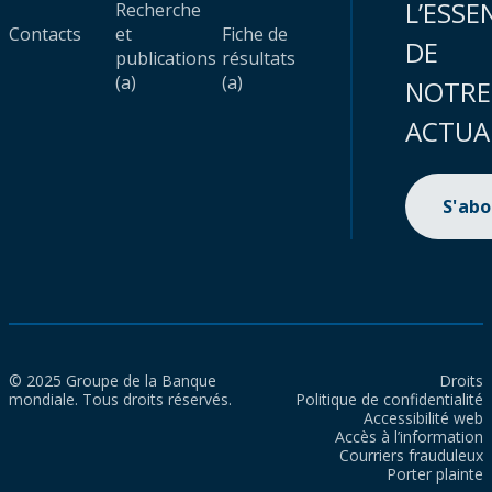
L’ESSE
Recherche
Contacts
et
Fiche de
DE
publications
résultats
(a)
(a)
NOTRE
ACTUA
S'ab
© 2025 Groupe de la Banque
Droits
mondiale. Tous droits réservés.
Politique de confidentialité
Accessibilité web
Accès à l’information
Courriers frauduleux
Porter plainte