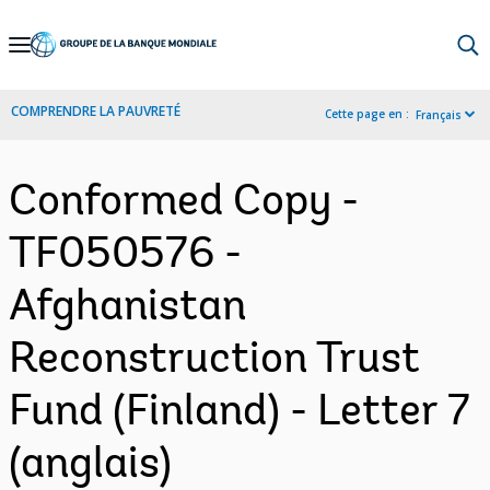
Skip
to
Main
COMPRENDRE LA PAUVRETÉ
Cette page en :
Français
Navigation
Conformed Copy -
TF050576 -
Afghanistan
Reconstruction Trust
Fund (Finland) - Letter 7
(anglais)