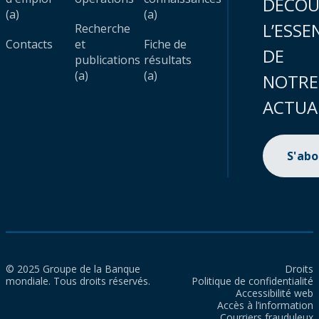
DÉCOU
(a)
(a)
L’ESSE
Recherche
Contacts
et
Fiche de
DE
publications
résultats
(a)
(a)
NOTRE
ACTUA
S'ab
© 2025 Groupe de la Banque
Droits
mondiale. Tous droits réservés.
Politique de confidentialité
Accessibilité web
Accès à l’information
Courriers frauduleux