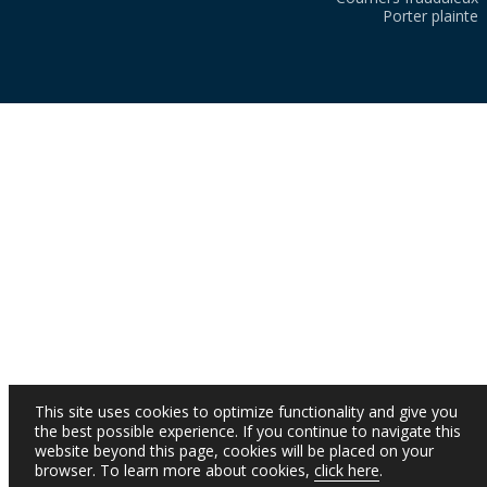
Porter plainte
This site uses cookies to optimize functionality and give you
the best possible experience. If you continue to navigate this
website beyond this page, cookies will be placed on your
browser. To learn more about cookies,
click here
.