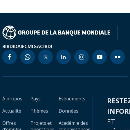
BIRD
IDA
IFC
MIGA
CIRDI
À propos
Pays
Évènements
RESTE
INFO
Actualité
Thèmes
Données
ET
Offres
Projets et
Académie des
d'emploi
opérations
connaissances