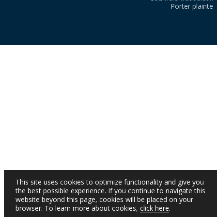
Porter plainte
This site uses cookies to optimize functionality and give you
the best possible experience. If you continue to navigate this
website beyond this page, cookies will be placed on your
browser. To learn more about cookies,
click here
.