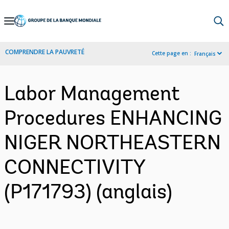
Skip
to
Main
COMPRENDRE LA PAUVRETÉ
Cette page en :
Français
Navigation
Labor Management
Procedures ENHANCING
NIGER NORTHEASTERN
CONNECTIVITY
(P171793) (anglais)