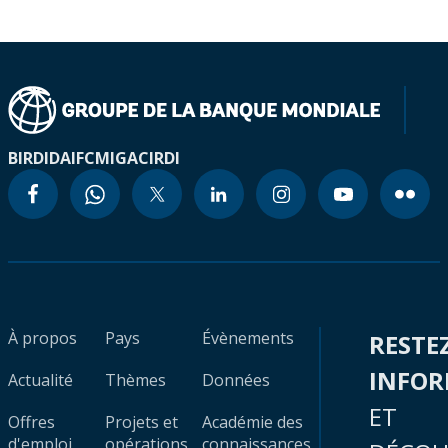
BIRD
IDA
IFC
MIGA
CIRDI
À propos
Pays
Évènements
RESTE
INFO
Actualité
Thèmes
Données
ET
Offres
Projets et
Académie des
d'emploi
opérations
connaissances