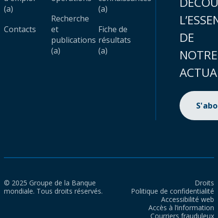
DÉCOU
(a)
(a)
L’ESSE
Recherche
Contacts
et
Fiche de
DE
publications
résultats
(a)
(a)
NOTRE
ACTUA
S'ab
© 2025 Groupe de la Banque
Droits
mondiale. Tous droits réservés.
Politique de confidentialité
Accessibilité web
Accès à l’information
Courriers frauduleux