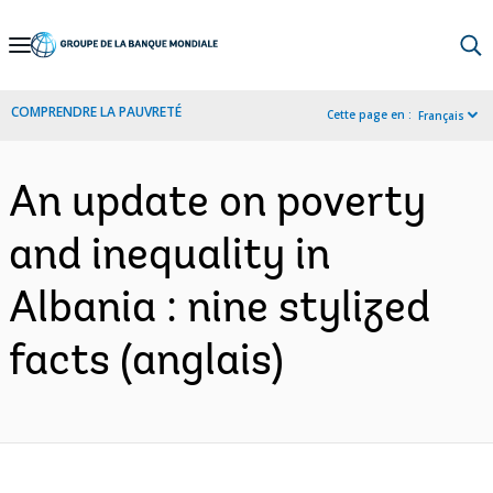
Skip
to
Main
COMPRENDRE LA PAUVRETÉ
Cette page en :
Français
Navigation
An update on poverty
and inequality in
Albania : nine stylized
facts (anglais)