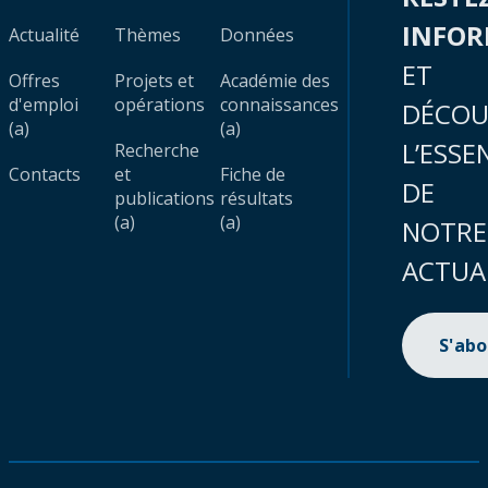
INFO
Actualité
Thèmes
Données
ET
Offres
Projets et
Académie des
d'emploi
opérations
connaissances
DÉCOU
(a)
(a)
L’ESSE
Recherche
Contacts
et
Fiche de
DE
publications
résultats
(a)
(a)
NOTRE
ACTUA
S'ab