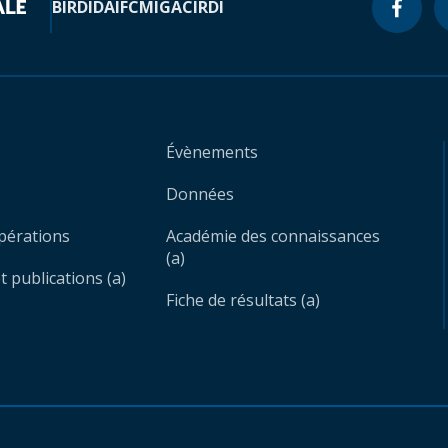
BIRD
IDA
IFC
MIGA
CIRDI
Évènements
Données
opérations
Académie des connaissances
(a)
 publications (a)
Fiche de résultats (a)