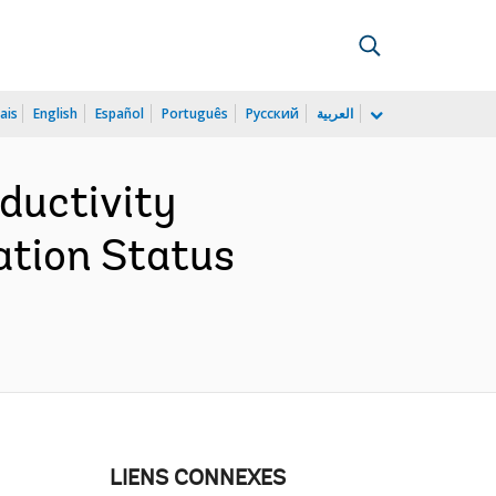
ais
English
Español
Português
Русский
العربية
oductivity
ation Status
LIENS CONNEXES