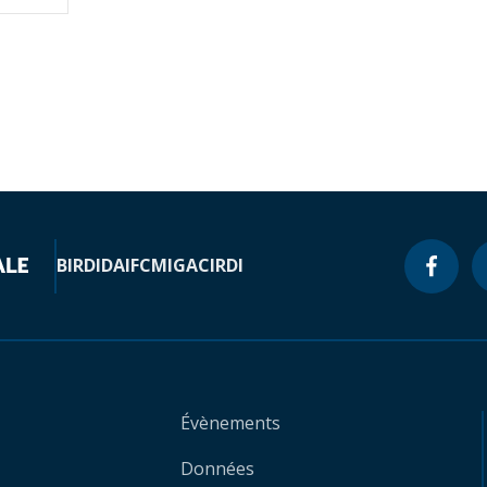
BIRD
IDA
IFC
MIGA
CIRDI
Évènements
Données