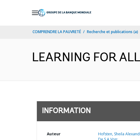
Skip
to
Main
COMPRENDRE LA PAUVRETÉ
Recherche et publications (a)
Navigation
LEARNING FOR ALL 
INFORMATION
Auteur
Hofsten, Sheila Alexand
De S A Von;