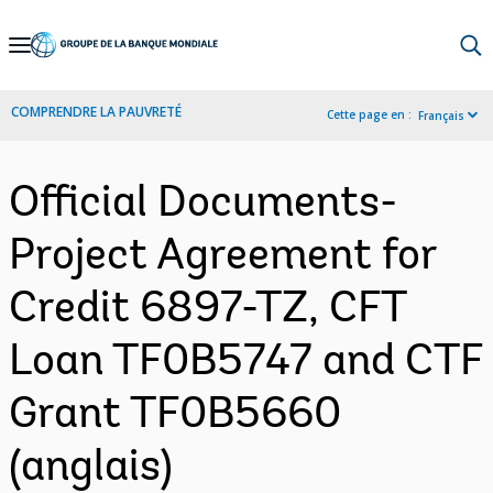
Skip
to
Main
COMPRENDRE LA PAUVRETÉ
Cette page en :
Français
Navigation
Official Documents-
Project Agreement for
Credit 6897-TZ, CFT
Loan TF0B5747 and CTF
Grant TF0B5660
(anglais)