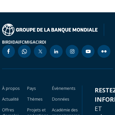
BIRD
IDA
IFC
MIGA
CIRDI
À propos
Pays
Évènements
RESTE
INFO
Actualité
Thèmes
Données
ET
Offres
Projets et
Académie des