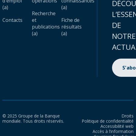
d'emploi
opérations
connaissances
DÉCOU
(a)
(a)
L’ESSE
Recherche
Contacts
et
Fiche de
DE
publications
résultats
(a)
(a)
NOTRE
ACTUA
S'ab
© 2025 Groupe de la Banque
Droits
mondiale. Tous droits réservés.
Politique de confidentialité
Accessibilité web
Accès à l’information