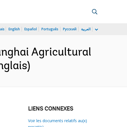
ais
English
Español
Português
Русский
العربية
anghai Agricultural
nglais)
LIENS CONNEXES
Voir les documents relatifs au(x)
projet(s)