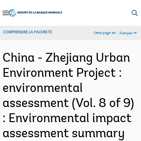
Skip
to
Main
COMPRENDRE LA PAUVRETÉ
Cette page en :
Français
Navigation
China - Zhejiang Urban
Environment Project :
environmental
assessment (Vol. 8 of 9)
: Environmental impact
assessment summary