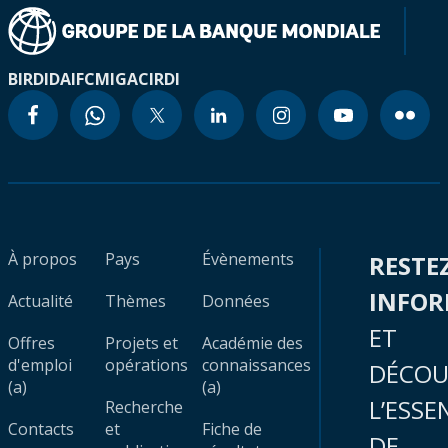
BIRD
IDA
IFC
MIGA
CIRDI
À propos
Pays
Évènements
RESTE
INFO
Actualité
Thèmes
Données
ET
Offres
Projets et
Académie des
d'emploi
opérations
connaissances
DÉCOU
(a)
(a)
L’ESSE
Recherche
Contacts
et
Fiche de
DE