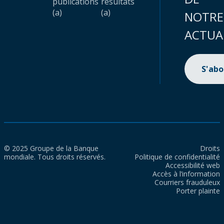
publications
résultats
(a)
(a)
NOTRE
ACTUA
S'ab
© 2025 Groupe de la Banque
Droits
mondiale. Tous droits réservés.
Politique de confidentialité
Accessibilité web
Accès à l’information
Courriers frauduleux
Porter plainte